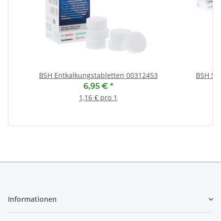
BSH Entkalkungstabletten 00312453
BSH Sp
6,95 €
*
1,16 € pro 1
Informationen