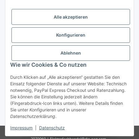
Öffnungszeiten:
Mo - Fr:
10.00 - 18.00 Uhr
Alle akzeptieren
Sa:
09.00 - 12.00 Uhr
Ladenpreis versus Internetpreis
Konfigurieren
Vertrag widerrufen
Ablehnen
Wie wir Cookies & Co nutzen
Miele Beratungs-Hotline
: Tel. 036691 - 900067 | Mo - Do:
Durch Klicken auf „Alle akzeptieren“ gestatten Sie den
05.00 - 21.30 Uhr | Freitag: 05.00 - 18.00 Uhr | Samstag: 09.00
Einsatz folgender Dienste auf unserer Website: Technisch
- 12.00 Uhr (0,49€ je angef. Minute) oder per E-Mail über
notwendig, PayPal Express Checkout und Ratenzahlung.
unser
Kontaktformular
Sie können die Einstellung jederzeit ändern
(Fingerabdruck-Icon links unten). Weitere Details finden
* Alle Preise inkl. gesetzlicher USt., zzgl.
Versand
| - ACHTUNG: Bei
Sie unter
Konfigurieren
und in unserer
Einbaugeräten gilt: Die im Produktbild abgebildete Möbelfront ist nicht im
Datenschutzerklärung
.
Lieferumfang enthalten.
Impressum
|
Datenschutz
© D-I-E Elektro AG | Göschwitzer Str. 56 | 07745 Jena | Tel.: 03641-
2070060 | Elektrofachhandel@die-eag.com