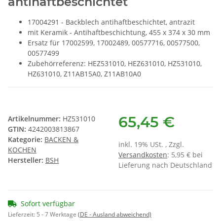
antihaftbeschichtet
17004291 - Backblech antihaftbeschichtet, antrazit
mit Keramik - Antihaftbeschichtung, 455 x 374 x 30 mm
Ersatz für 17002599, 17002489, 00577716, 00577500,
00577499
Zubehörreferenz: HEZ531010, HEZ631010, HZ531010,
HZ631010, Z11AB15A0, Z11AB10A0
65,45 €
Artikelnummer:
HZ531010
GTIN:
4242003813867
Kategorie:
BACKEN &
inkl. 19% USt. , Zzgl.
KOCHEN
Versandkosten
: 5,95 € bei
Hersteller:
BSH
Lieferung nach Deutschland
Sofort verfügbar
Lieferzeit:
5 - 7 Werktage
(DE - Ausland abweichend)