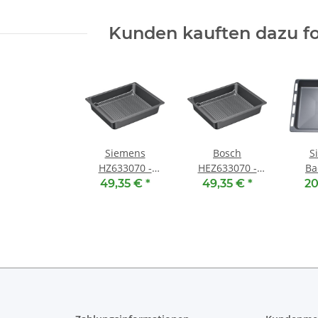
Kunden kauften dazu fo
Siemens
Bosch
S
HZ633070 -
HEZ633070 -
Ba
Profi-Pfanne mit
Profi-Pfanne mit
00742
49,35 €
*
49,35 €
*
20
Rost ( 455 x 375
Rost ( 455 x 375
375 
x 81 mm )
x 81 mm )