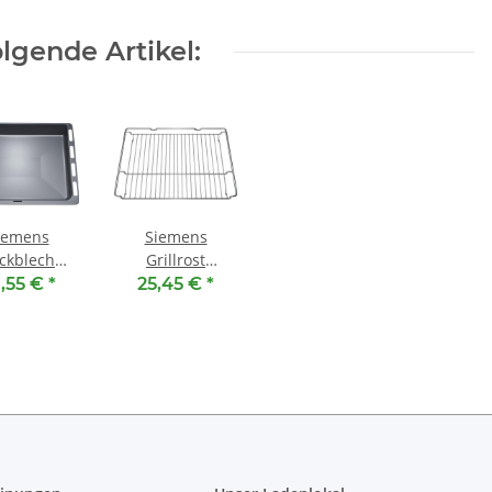
lgende Artikel:
iemens
Siemens
ckblech
Grillrost
586 ( 465 x
HZ634070 ( 455
,55 €
*
25,45 €
*
x 42 mm )
x 375 x 31 mm )