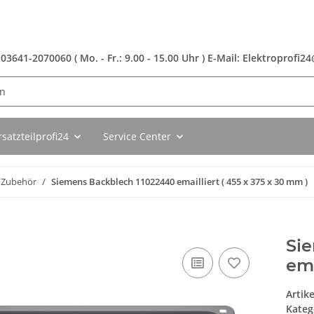
 03641-2070060 ( Mo. - Fr.: 9.00 - 15.00 Uhr ) E-Mail: Elektroprofi
rsatzteilprofi24
Service Center
Zubehör
Siemens Backblech 11022440 emailliert ( 455 x 375 x 30 mm )
Si
ema
Artik
Kateg