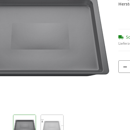
Herste
So
Lieferz
iniger
SEBO Filterbox X 5093ER
SEBO Filte
 x 45g )
13,55 €
*
13
194
1,69 € pro 1
1,74
g