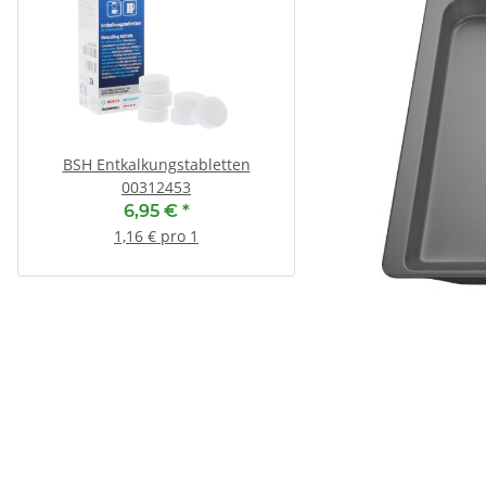
BSH Entkalkungstabletten
BSH Spülmaschinenre
00312453
00312478 00312477 ( 4
Ersatz für 00312
6,95 €
*
7,95 €
*
1,16 € pro 1
44,17 € pro 1 k