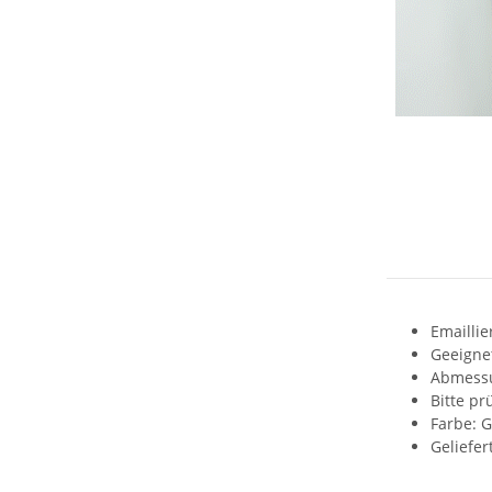
Emaillie
Geeigne
Abmessu
Bitte pr
Farbe: 
Geliefer