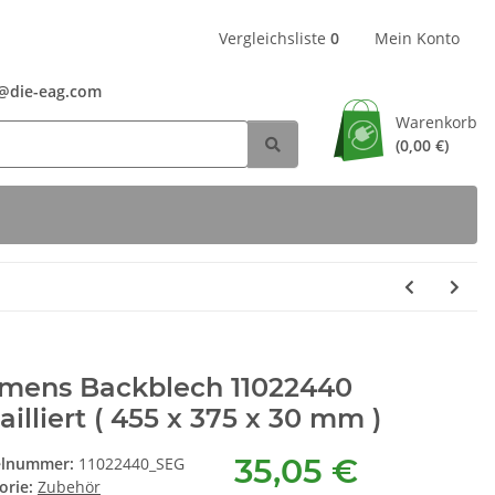
Vergleichsliste
0
Mein Konto
24@die-eag.com
Warenkorb
(0,00 €)
emens Backblech 11022440
illiert ( 455 x 375 x 30 mm )
35,05 €
elnummer:
11022440_SEG
orie:
Zubehör