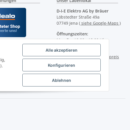
inungen
Unser Ladenlokal
D-I-E Elektro AG by Bräuer
Löbstedter Straße 49a
07749 Jena
( siehe Google-Maps )
Öffnungszeiten:
Mo - Fr:
10.00 - 18.00 Uhr
Sa:
09.00 - 12.00 Uhr
Alle akzeptieren
Ladenpreis versus Internetpreis
ig,
Konfigurieren
).
Ablehnen
2.00 Uhr (0,49€ je angef. Minute) oder per E-Mail über unser
front ist nicht im Lieferumfang enthalten.