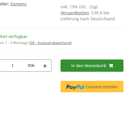
ller:
Siemens
inkl. 19% USt. , Zzgl.
Versandkosten
: 5,95 € bei
Lieferung nach Deutschland
fort verfügbar
eit:
1 - 3 Werktage
(DE - Ausland abweichend)
rbox K 6629ER
BSH Flüssigentkalker 00311680 (
S
500 ml )
,90 €
*
8,55 €
*
 € pro 1
17,10 € pro 1 l
Stk
In den Warenkorb
Consent erteilen