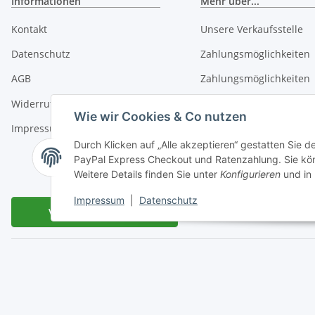
Informationen
Mehr über...
Kontakt
Unsere Verkaufsstelle
Datenschutz
Zahlungsmöglichkeiten
AGB
Zahlungsmöglichkeiten
Widerrufsrecht
Liefer- und Versandkost
Wie wir Cookies & Co nutzen
Impressum
Hinweis Batterieentsor
Durch Klicken auf „Alle akzeptieren“ gestatten Sie 
Sitemap
PayPal Express Checkout und Ratenzahlung. Sie könn
Weitere Details finden Sie unter
Konfigurieren
und in
Impressum
|
Datenschutz
Vertrag widerrufen
Miele Beratungs-Hotline
: Tel. 036691 - 900067 | Mo - Do:
* Alle Preise inkl. gesetzlicher USt., zzgl.
V