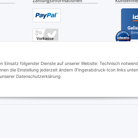
Zahlungsinformationen
Kundenme
en
gung
den Einsatz folgender Dienste auf unserer Website: Technisch notwend
en die Einstellung jederzeit ändern (Fingerabdruck-Icon links unten
 unserer
Datenschutzerklärung
.
 05.00 - 21.30 Uhr | Freitag: 05.00 - 18.00 Uhr | Samstag: 09.00 - 1
Kontaktformular
ersand
| - ACHTUNG: Bei Einbaugeräten gilt: Die im Produktbild abgebildete Möbel