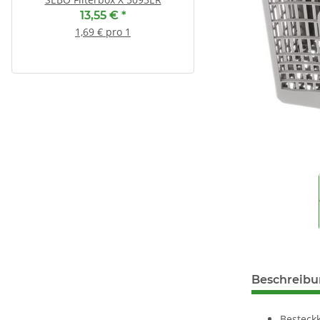
00312453
13,55 €
*
6,95 €
*
1,69 € pro 1
1,16 € pro 1
Beschreib
Besteck