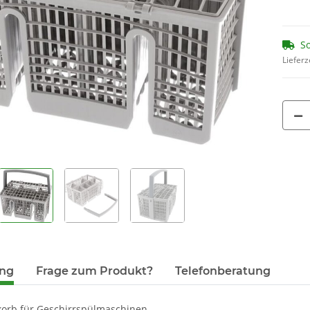
Wasserfi
14,90 €
*
9,
1,86 € pro 1
So
Lieferz
ung
Frage zum Produkt?
Telefonberatung
korb für Geschirrspülmaschinen.