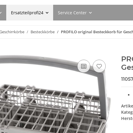
Ersatzteilprofi24
Service Center
Geschirrkörbe
Besteckkörbe
PROFILO original Besteckkorb für Gesc
PRO
Ges
1105
Artik
Kateg
Herste
letten
SEBO Filterbox E 8300ER
Siemens B