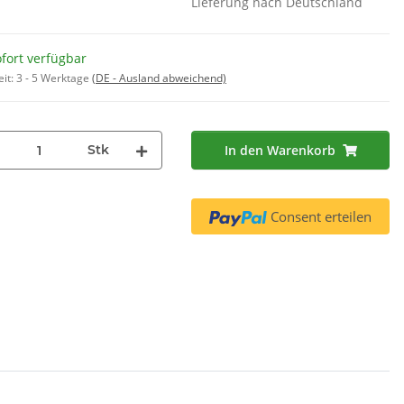
Lieferung nach Deutschland
lter TZ70003
Wärmepumpentrockner MIT
INTEGRIERTEM
95 €
*
27,40 €
*
PFLEGEPROGRAMM (CP1/CP2)
fort verfügbar
5,48 € pro 100 ml
eit:
3 - 5 Werktage
(DE - Ausland abweichend)
Stk
In den Warenkorb
Consent erteilen