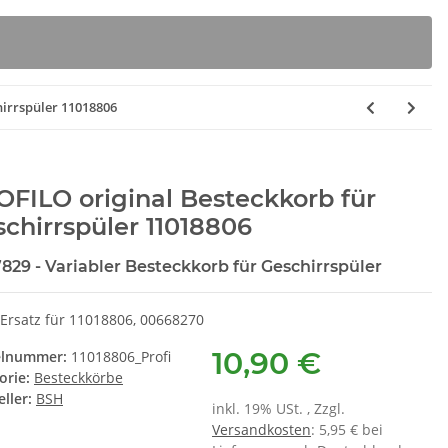
hirrspüler 11018806
FILO original Besteckkorb für
chirrspüler 11018806
7829 - Variabler Besteckkorb für Geschirrspüler
Ersatz für 11018806, 00668270
10,90 €
elnummer:
11018806_Profi
orie:
Besteckkörbe
ller:
BSH
inkl. 19% USt. , Zzgl.
Versandkosten
: 5,95 € bei
rita Intenza
BSH 00312474 Pflegemittel für
S