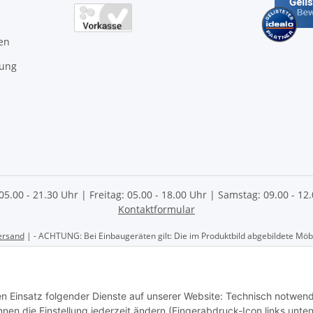
en
gung
 05.00 - 21.30 Uhr | Freitag: 05.00 - 18.00 Uhr | Samstag: 09.00 - 1
Kontaktformular
ersand
| - ACHTUNG: Bei Einbaugeräten gilt: Die im Produktbild abgebildete Möbel
 AG | Göschwitzer Str. 56 | 07745 Jena | Tel.: 03641- 2070060 | Elektrofachhan
den Einsatz folgender Dienste auf unserer Website: Technisch notwend
en die Einstellung jederzeit ändern (Fingerabdruck-Icon links unten