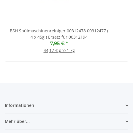
BSH Spülmaschinenreiniger 00312478 00312477 (
4 x 45g ) Ersatz für 00312194
7,95 €
*
44,17 € pro 1 kg
Informationen
Mehr über...