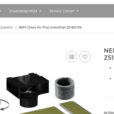
Ersatzteilprofi24
Service Center
Zubehör
NEFF Clean Air Plus Umluftset Z51BII1X6
NEF
Z51
Artik
093ER
BSH Entkalkungstabletten
Bosch