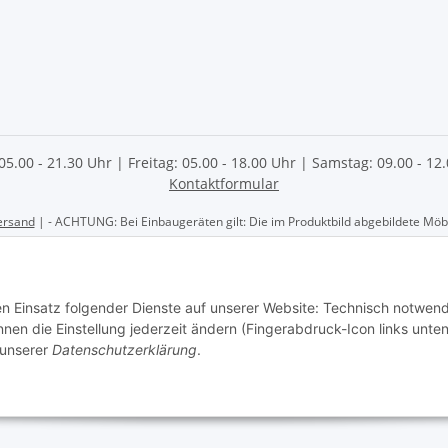
 05.00 - 21.30 Uhr | Freitag: 05.00 - 18.00 Uhr | Samstag: 09.00 - 1
Kontaktformular
ersand
| - ACHTUNG: Bei Einbaugeräten gilt: Die im Produktbild abgebildete Möbel
 AG | Göschwitzer Str. 56 | 07745 Jena | Tel.: 03641- 2070060 | Elektrofachhan
den Einsatz folgender Dienste auf unserer Website: Technisch notwend
en die Einstellung jederzeit ändern (Fingerabdruck-Icon links unten
 unserer
Datenschutzerklärung
.