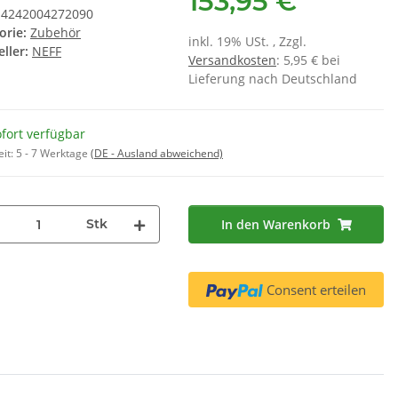
153,95 €
4242004272090
rpatrone BRITA
RD12 für Miele 4151283 - 2er Set
0031
orie:
Zubehör
8836 - ( 3er Set
,55 €
*
16,50 €
*
inkl. 19% USt. , Zzgl.
ller:
NEFF
08835 )
 € pro 1
Versandkosten
: 5,95 € bei
Lieferung nach Deutschland
fort verfügbar
eit:
5 - 7 Werktage
(DE - Ausland abweichend)
Stk
In den Warenkorb
Consent erteilen