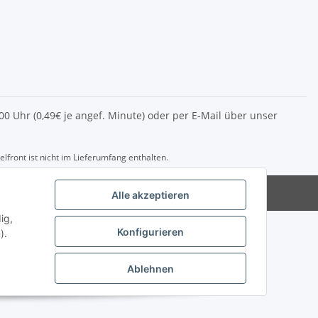
2.00 Uhr (0,49€ je angef. Minute) oder per E-Mail über unser
front ist nicht im Lieferumfang enthalten.
del@die-eag.com
Alle akzeptieren
ig,
Konfigurieren
).
Ablehnen