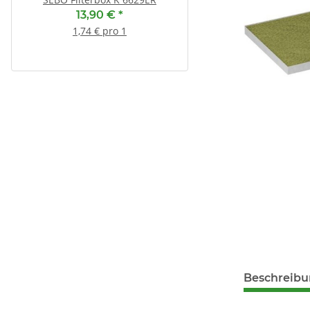
13,90 €
*
13,55 €
*
1,74 € pro 1
1,69 € pro 1
Beschreib