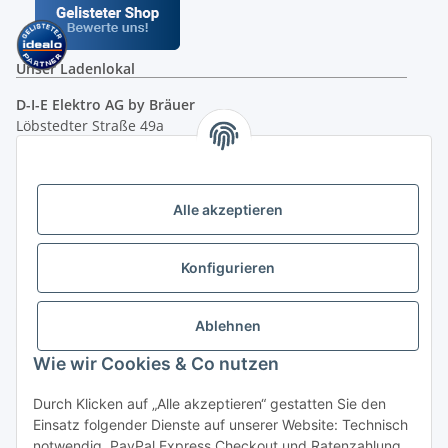
Unser Ladenlokal
D-I-E Elektro AG by Bräuer
Löbstedter Straße 49a
07749 Jena
( siehe Google-Maps )
Öffnungszeiten:
Mo - Fr:
10.00 - 18.00 Uhr
Alle akzeptieren
Sa:
09.00 - 12.00 Uhr
Ladenpreis versus Internetpreis
Konfigurieren
Vertrag widerrufen
Ablehnen
Wie wir Cookies & Co nutzen
Miele Beratungs-Hotline
: Tel. 036691 - 900067 | Mo - Do:
Durch Klicken auf „Alle akzeptieren“ gestatten Sie den
05.00 - 21.30 Uhr | Freitag: 05.00 - 18.00 Uhr | Samstag: 09.00
Einsatz folgender Dienste auf unserer Website: Technisch
- 12.00 Uhr (0,49€ je angef. Minute) oder per E-Mail über
notwendig, PayPal Express Checkout und Ratenzahlung.