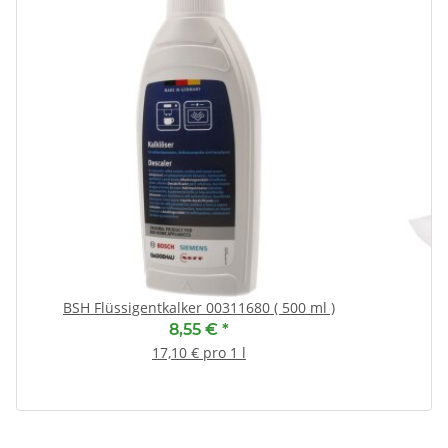
(
BSH Flüssigentkalker 00311680 ( 500 ml )
8,55 €
*
17,10 € pro 1 l