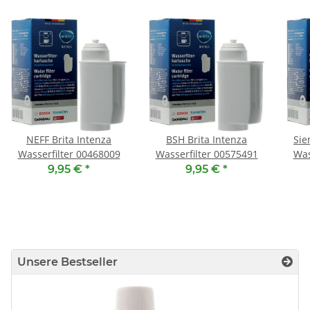
NEFF Brita Intenza
BSH Brita Intenza
Sie
Wasserfilter 00468009
Wasserfilter 00575491
Was
9,95 €
*
9,95 €
*
Unsere Bestseller