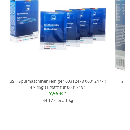
BSH Spülmaschinenreiniger 00312478 00312477 (
Siem
4 x 45g ) Ersatz für 00312194
7,95 €
*
44,17 € pro 1 kg