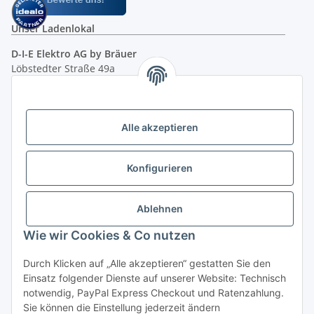
Unser Ladenlokal
D-I-E Elektro AG by Bräuer
Löbstedter Straße 49a
07749 Jena
( siehe Google-Maps )
Öffnungszeiten:
Mo - Fr:
10.00 - 18.00 Uhr
Alle akzeptieren
Sa:
09.00 - 12.00 Uhr
Ladenpreis versus Internetpreis
Konfigurieren
Vertrag widerrufen
Ablehnen
Wie wir Cookies & Co nutzen
Miele Beratungs-Hotline
: Tel. 036691 - 900067 | Mo - Do:
Durch Klicken auf „Alle akzeptieren“ gestatten Sie den
05.00 - 21.30 Uhr | Freitag: 05.00 - 18.00 Uhr | Samstag: 09.00
Einsatz folgender Dienste auf unserer Website: Technisch
- 12.00 Uhr (0,49€ je angef. Minute) oder per E-Mail über
notwendig, PayPal Express Checkout und Ratenzahlung.
unser
Kontaktformular
Sie können die Einstellung jederzeit ändern