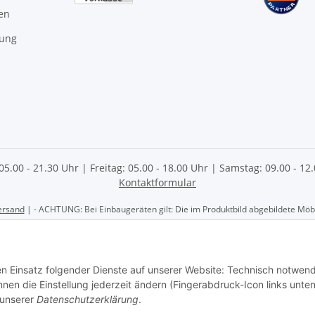
en
gung
 05.00 - 21.30 Uhr | Freitag: 05.00 - 18.00 Uhr | Samstag: 09.00 - 1
Kontaktformular
ersand
| - ACHTUNG: Bei Einbaugeräten gilt: Die im Produktbild abgebildete Möbel
 AG | Göschwitzer Str. 56 | 07745 Jena | Tel.: 03641- 2070060 | Elektrofachhan
den Einsatz folgender Dienste auf unserer Website: Technisch notwend
en die Einstellung jederzeit ändern (Fingerabdruck-Icon links unten
 unserer
Datenschutzerklärung
.