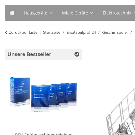
Hausgeräte
Miele Geräte
Elektrotechnik
Zurück zur Liste
Startseite
Ersatzteilprofi24
Geschirrspüler
Unsere Bestseller
BSH Spülmaschinenreiniger
SUSPA Original Stoß