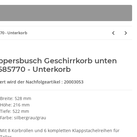
70 - Unterkorb
ppersbusch Geschirrkorb unten
685770 - Unterkorb
fert wird der Nachfolgeartikel : 20003053
Breite: 528 mm
Höhe: 216 mm
Tiefe: 522 mm
Farbe: silbergrau/grau
Mit 8 Korbrollen und 6 kompletten Klappstachelreihen für
rbox D 8120ER
BSH Entkalkungstabletten
S
Teller