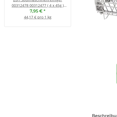
00312478 00312477 ( 4 x 45g )
RD12 für Miele 4151283 
Ersatz für 00312194
7,95 €
*
16,50 €
*
44,17 € pro 1 kg
Beschreib