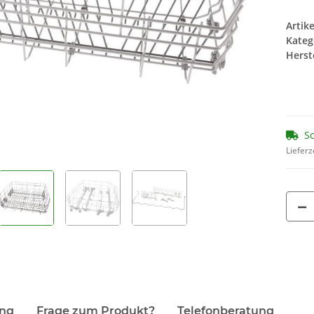
- 2er Set
14,90 €
*
13
Artik
1,86 € pro 1
1,74
Kateg
Herste
So
Lieferz
ung
Frage zum Produkt?
Telefonberatung