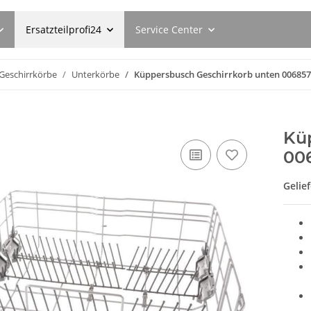
Ersatzteilprofi24
Service Center
Geschirrkörbe
Unterkörbe
Küppersbusch Geschirrkorb unten 006857
Kü
00
Gelie
dämpfer
SEBO Filterbox E 8300ER
SEBO Filte