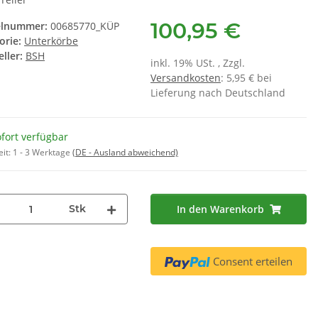
00312453
,90 €
*
100,95 €
elnummer:
00685770_KÜP
6,95 €
*
 € pro 1
orie:
Unterkörbe
1,16 € pro 1
ller:
BSH
inkl. 19% USt. , Zzgl.
Versandkosten
: 5,95 € bei
Lieferung nach Deutschland
fort verfügbar
eit:
1 - 3 Werktage
(DE - Ausland abweichend)
Stk
In den Warenkorb
Consent erteilen