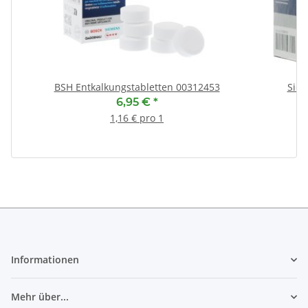
BSH Entkalkungstabletten 00312453
Siem
6,95 €
*
1,16 € pro 1
Informationen
Mehr über...