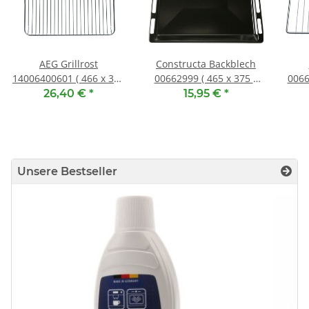
AEG Grillrost
Constructa Backblech
14006400601 ( 466 x 385
00662999 ( 465 x 375 x
0066
mm )
29 mm )
26,40 €
*
15,95 €
*
Unsere Bestseller