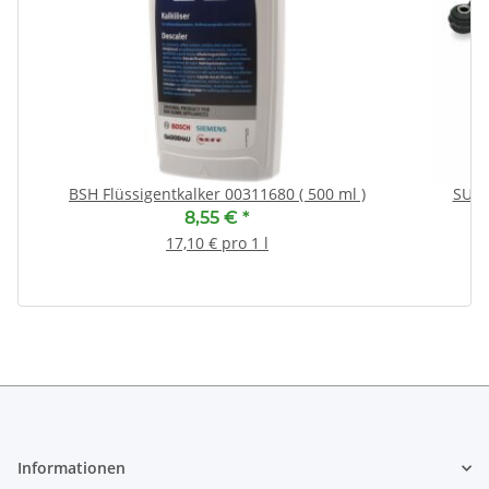
BSH Flüssigentkalker 00311680 ( 500 ml )
SUSP
8,55 €
*
17,10 € pro 1 l
Informationen