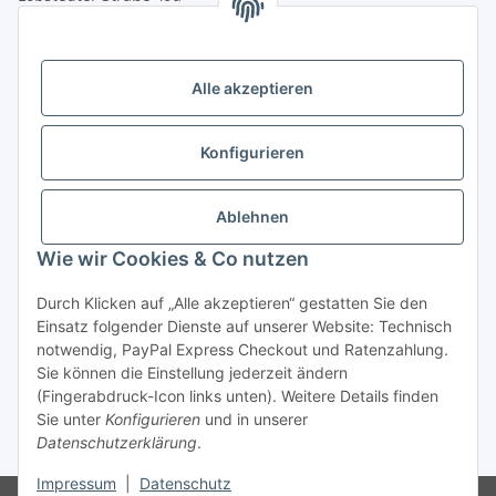
07749 Jena
( siehe Google-Maps )
Öffnungszeiten:
Mo - Fr:
10.00 - 18.00 Uhr
Alle akzeptieren
Sa:
09.00 - 12.00 Uhr
Ladenpreis versus Internetpreis
Konfigurieren
Vertrag widerrufen
Ablehnen
Wie wir Cookies & Co nutzen
Miele Beratungs-Hotline
: Tel. 036691 - 900067 | Mo - Do:
Durch Klicken auf „Alle akzeptieren“ gestatten Sie den
05.00 - 21.30 Uhr | Freitag: 05.00 - 18.00 Uhr | Samstag: 09.00
Einsatz folgender Dienste auf unserer Website: Technisch
- 12.00 Uhr (0,49€ je angef. Minute) oder per E-Mail über
notwendig, PayPal Express Checkout und Ratenzahlung.
unser
Kontaktformular
Sie können die Einstellung jederzeit ändern
(Fingerabdruck-Icon links unten). Weitere Details finden
* Alle Preise inkl. gesetzlicher USt., zzgl.
Versand
| - ACHTUNG: Bei
Sie unter
Konfigurieren
und in unserer
Einbaugeräten gilt: Die im Produktbild abgebildete Möbelfront ist nicht im
Datenschutzerklärung
.
Lieferumfang enthalten.
Impressum
|
Datenschutz