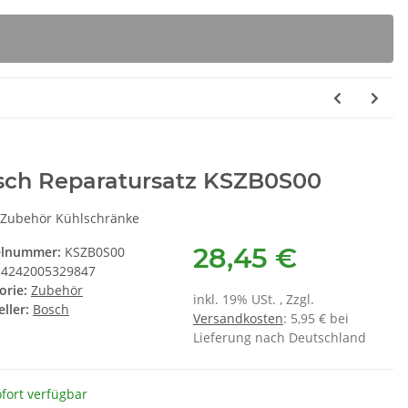
sch Reparatursatz KSZB0S00
Zubehör Kühlschränke
28,45 €
elnummer:
KSZB0S00
4242005329847
orie:
Zubehör
inkl. 19% USt. , Zzgl.
ller:
Bosch
Versandkosten
: 5,95 € bei
Lieferung nach Deutschland
fort verfügbar
rbox K 6629ER
Siemens Brita Intenza