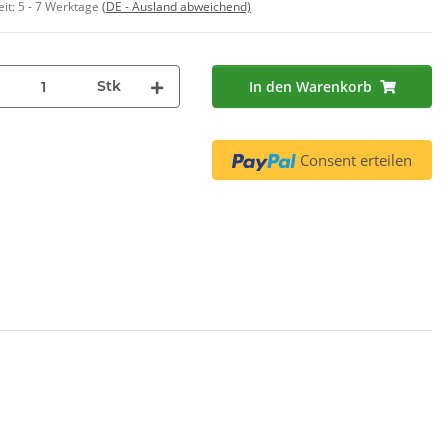
eit:
5 - 7 Werktage
(DE - Ausland abweichend)
Wasserfilter TZ70003
Wa
,90 €
*
Int
9,95 €
*
 € pro 1
Stk
In den Warenkorb
Consent erteilen