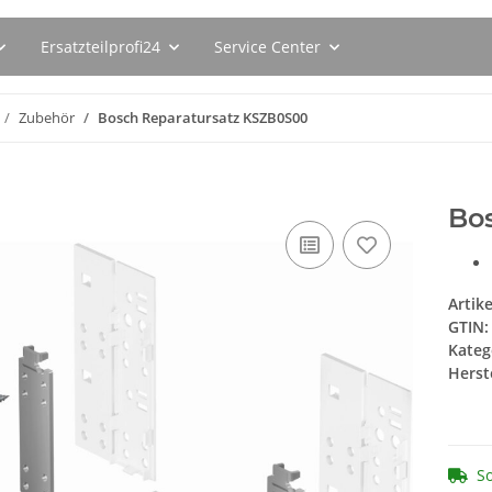
Ersatzteilprofi24
Service Center
Zubehör
Bosch Reparatursatz KSZB0S00
Bo
Artik
GTIN:
Kateg
Herste
So
iniger
BSH Flüssigentkalker 00311680 (
SEBO Filte