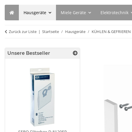
Hausgeräte
Miele Geräte
Elektrotechnik
Zurück zur Liste
Startseite
Hausgeräte
KÜHLEN & GEFRIEREN
Unsere Bestseller
SEBO Filterbox D 8120ER
BSH Spülmaschinenre