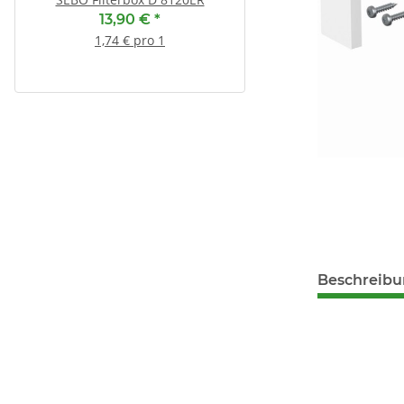
00312478 00312477 ( 4
13,90 €
*
Ersatz für 00312
7,95 €
*
1,74 € pro 1
44,17 € pro 1 k
Beschreib