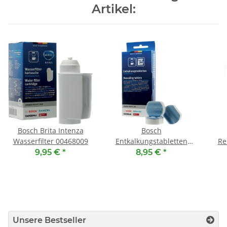
Artikel:
Bosch Brita Intenza
Bosch
Wasserfilter 00468009
Entkalkungstabletten
Re
00311704
003
9,95 €
*
8,95 €
*
Unsere Bestseller