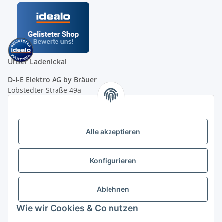
Unser Ladenlokal
D-I-E Elektro AG by Bräuer
Löbstedter Straße 49a
07749 Jena
( siehe Google-Maps )
Öffnungszeiten:
Mo - Fr:
10.00 - 18.00 Uhr
Alle akzeptieren
Sa:
09.00 - 12.00 Uhr
Ladenpreis versus Internetpreis
Konfigurieren
Vertrag widerrufen
Ablehnen
Wie wir Cookies & Co nutzen
Miele Beratungs-Hotline
: Tel. 036691 - 900067 | Mo - Do: