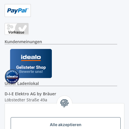
Kundenmeinungen
Unser Ladenlokal
D-I-E Elektro AG by Bräuer
Löbstedter Straße 49a
07749 Jena
( siehe Google-Maps )
Öffnungszeiten:
Mo - Fr:
10.00 - 18.00 Uhr
Alle akzeptieren
Sa:
09.00 - 12.00 Uhr