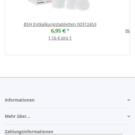
BSH Entkalkungstabletten 00312453
Wär
6,95 €
*
1,16 € pro 1
Informationen
Mehr über...
Zahlungsinformationen