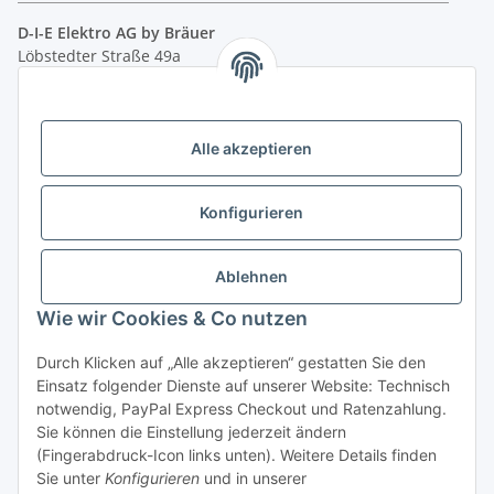
D-I-E Elektro AG by Bräuer
Löbstedter Straße 49a
07749 Jena
( siehe Google-Maps )
Öffnungszeiten:
Mo - Fr:
10.00 - 18.00 Uhr
Alle akzeptieren
Sa:
09.00 - 12.00 Uhr
Ladenpreis versus Internetpreis
Konfigurieren
Vertrag widerrufen
Ablehnen
Wie wir Cookies & Co nutzen
Miele Beratungs-Hotline
: Tel. 036691 - 900067 | Mo - Do:
Durch Klicken auf „Alle akzeptieren“ gestatten Sie den
05.00 - 21.30 Uhr | Freitag: 05.00 - 18.00 Uhr | Samstag: 09.00
Einsatz folgender Dienste auf unserer Website: Technisch
- 12.00 Uhr (0,49€ je angef. Minute) oder per E-Mail über
notwendig, PayPal Express Checkout und Ratenzahlung.
unser
Kontaktformular
Sie können die Einstellung jederzeit ändern
(Fingerabdruck-Icon links unten). Weitere Details finden
* Alle Preise inkl. gesetzlicher USt., zzgl.
Versand
| - ACHTUNG: Bei
Sie unter
Konfigurieren
und in unserer
Einbaugeräten gilt: Die im Produktbild abgebildete Möbelfront ist nicht im