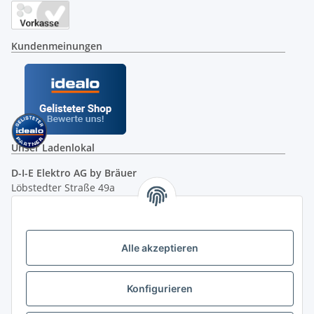
Kundenmeinungen
Unser Ladenlokal
D-I-E Elektro AG by Bräuer
Löbstedter Straße 49a
07749 Jena
( siehe Google-Maps )
Öffnungszeiten:
Mo - Fr:
10.00 - 18.00 Uhr
Alle akzeptieren
Sa:
09.00 - 12.00 Uhr
Ladenpreis versus Internetpreis
Konfigurieren