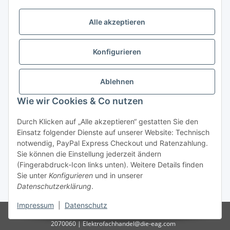
Öffnungszeiten:
Mo - Fr:
10.00 - 18.00 Uhr
Alle akzeptieren
Sa:
09.00 - 12.00 Uhr
Ladenpreis versus Internetpreis
Konfigurieren
Vertrag widerrufen
Ablehnen
Wie wir Cookies & Co nutzen
Miele Beratungs-Hotline
: Tel. 036691 - 900067 | Mo - Do:
Durch Klicken auf „Alle akzeptieren“ gestatten Sie den
05.00 - 21.30 Uhr | Freitag: 05.00 - 18.00 Uhr | Samstag: 09.00
Einsatz folgender Dienste auf unserer Website: Technisch
- 12.00 Uhr (0,49€ je angef. Minute) oder per E-Mail über
notwendig, PayPal Express Checkout und Ratenzahlung.
unser
Kontaktformular
Sie können die Einstellung jederzeit ändern
(Fingerabdruck-Icon links unten). Weitere Details finden
* Alle Preise inkl. gesetzlicher USt., zzgl.
Versand
| - ACHTUNG: Bei
Sie unter
Konfigurieren
und in unserer
Einbaugeräten gilt: Die im Produktbild abgebildete Möbelfront ist nicht im
Datenschutzerklärung
.
Lieferumfang enthalten.
Impressum
|
Datenschutz
© D-I-E Elektro AG | Göschwitzer Str. 56 | 07745 Jena | Tel.: 03641-
2070060 | Elektrofachhandel@die-eag.com