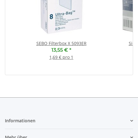
SEBO Filterbox X 5093ER
Siem
13,55 €
*
1,69 € pro 1
Informationen
Mehr über...