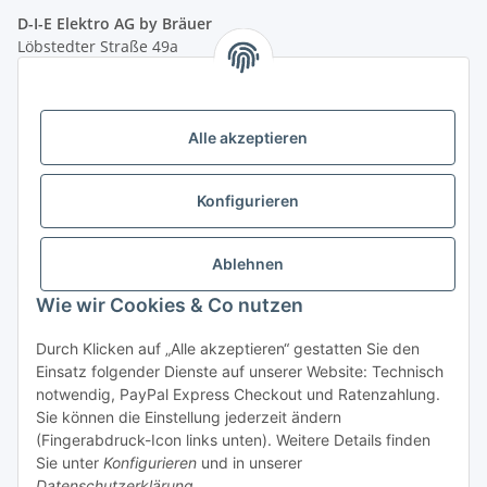
D-I-E Elektro AG by Bräuer
Löbstedter Straße 49a
07749 Jena
( siehe Google-Maps )
Öffnungszeiten:
Mo - Fr:
10.00 - 18.00 Uhr
Alle akzeptieren
Sa:
09.00 - 12.00 Uhr
Ladenpreis versus Internetpreis
Konfigurieren
Vertrag widerrufen
Ablehnen
Wie wir Cookies & Co nutzen
Miele Beratungs-Hotline
: Tel. 036691 - 900067 | Mo - Do:
Durch Klicken auf „Alle akzeptieren“ gestatten Sie den
05.00 - 21.30 Uhr | Freitag: 05.00 - 18.00 Uhr | Samstag: 09.00
Einsatz folgender Dienste auf unserer Website: Technisch
- 12.00 Uhr (0,49€ je angef. Minute) oder per E-Mail über
notwendig, PayPal Express Checkout und Ratenzahlung.
unser
Kontaktformular
Sie können die Einstellung jederzeit ändern
(Fingerabdruck-Icon links unten). Weitere Details finden
* Alle Preise inkl. gesetzlicher USt., zzgl.
Versand
| - ACHTUNG: Bei
Sie unter
Konfigurieren
und in unserer
Einbaugeräten gilt: Die im Produktbild abgebildete Möbelfront ist nicht im
Datenschutzerklärung
.