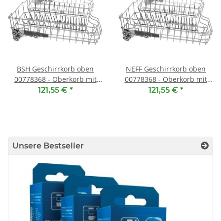
BSH Geschirrkorb oben
NEFF Geschirrkorb oben
00778368 - Oberkorb mit
00778368 - Oberkorb mit
RackMatic
RackMatic
121,55 €
*
121,55 €
*
Unsere Bestseller