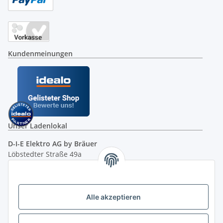
Kundenmeinungen
Unser Ladenlokal
D-I-E Elektro AG by Bräuer
Löbstedter Straße 49a
07749 Jena
( siehe Google-Maps )
Öffnungszeiten:
Mo - Fr:
10.00 - 18.00 Uhr
Alle akzeptieren
Sa:
09.00 - 12.00 Uhr
Ladenpreis versus Internetpreis