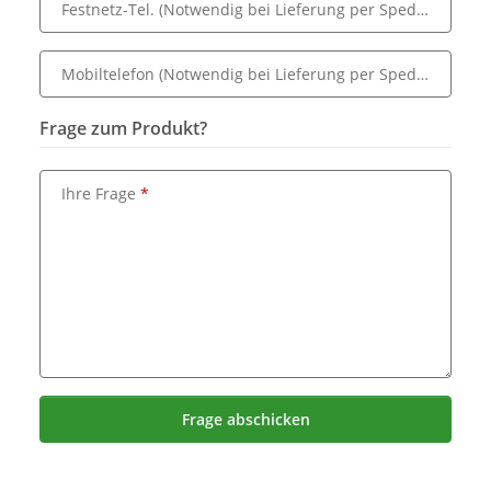
Festnetz-Tel. (Notwendig bei Lieferung per Spedition)
- op
Mobiltelefon (Notwendig bei Lieferung per Spedition)
- op
Frage zum Produkt?
Ihre Frage
Frage abschicken