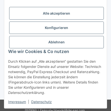
Öffnungszeiten:
Mo - Fr:
10.00 - 18.00 Uhr
Alle akzeptieren
Sa:
09.00 - 12.00 Uhr
Ladenpreis versus Internetpreis
Konfigurieren
Vertrag widerrufen
Ablehnen
Wie wir Cookies & Co nutzen
Miele Beratungs-Hotline
: Tel. 036691 - 900067 | Mo - Do:
Durch Klicken auf „Alle akzeptieren“ gestatten Sie den
05.00 - 21.30 Uhr | Freitag: 05.00 - 18.00 Uhr | Samstag: 09.00
Einsatz folgender Dienste auf unserer Website: Technisch
- 12.00 Uhr (0,49€ je angef. Minute) oder per E-Mail über
notwendig, PayPal Express Checkout und Ratenzahlung.
unser
Kontaktformular
Sie können die Einstellung jederzeit ändern
(Fingerabdruck-Icon links unten). Weitere Details finden
* Alle Preise inkl. gesetzlicher USt., zzgl.
Versand
| - ACHTUNG: Bei
Sie unter
Konfigurieren
und in unserer
Einbaugeräten gilt: Die im Produktbild abgebildete Möbelfront ist nicht im
Datenschutzerklärung
.
Lieferumfang enthalten.
Impressum
|
Datenschutz
© D-I-E Elektro AG | Göschwitzer Str. 56 | 07745 Jena | Tel.: 03641-
2070060 | Elektrofachhandel@die-eag.com