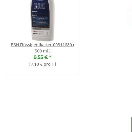
BSH Flüssigentkalker 00311680 (
SEBO Filterbox X 5
500 ml )
13,55 €
*
8,55 €
*
1,69 € pro 1
17,10 € pro 1 l