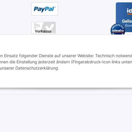
en
gung
den Einsatz folgender Dienste auf unserer Website: Technisch notwend
en die Einstellung jederzeit ändern (Fingerabdruck-Icon links unten
 unserer
Datenschutzerklärung
.
 05.00 - 21.30 Uhr | Freitag: 05.00 - 18.00 Uhr | Samstag: 09.00 - 1
Kontaktformular
ersand
| - ACHTUNG: Bei Einbaugeräten gilt: Die im Produktbild abgebildete Möbel