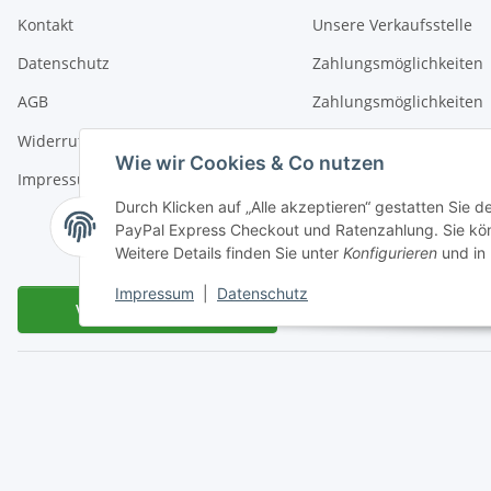
Kontakt
Unsere Verkaufsstelle
Datenschutz
Zahlungsmöglichkeiten
AGB
Zahlungsmöglichkeiten
Widerrufsrecht
Liefer- und Versandkost
Wie wir Cookies & Co nutzen
Impressum
Hinweis Batterieentsor
Durch Klicken auf „Alle akzeptieren“ gestatten Sie 
Sitemap
PayPal Express Checkout und Ratenzahlung. Sie könn
Weitere Details finden Sie unter
Konfigurieren
und in
Impressum
|
Datenschutz
Vertrag widerrufen
Miele Beratungs-Hotline
: Tel. 036691 - 900067 | Mo - Do:
* Alle Preise inkl. gesetzlicher USt., zzgl.
V