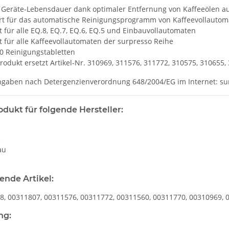
 Geräte-Lebensdauer dank optimaler Entfernung von Kaffeeölen au
rt für das automatische Reinigungsprogramm von Kaffeevollautom
 für alle EQ.8, EQ.7, EQ.6, EQ.5 und Einbauvollautomaten
 für alle Kaffeevollautomaten der surpresso Reihe
10 Reinigungstabletten
rodukt ersetzt Artikel-Nr. 310969, 311576, 311772, 310575, 310655
Angaben nach Detergenzienverordnung 648/2004/EG im Internet: s
odukt für folgende Hersteller:
s
au
gende Artikel:
8, 00311807, 00311576, 00311772, 00311560, 00311770, 00310969, 
ng: