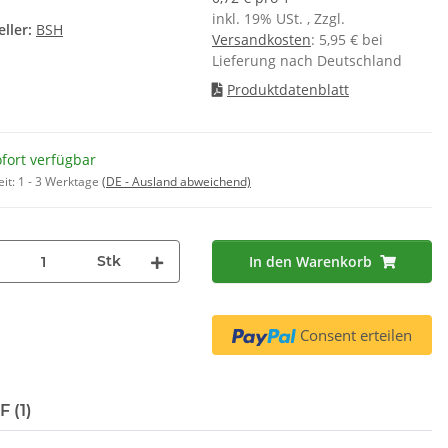
inkl. 19% USt. , Zzgl.
ller:
BSH
Versandkosten
: 5,95 € bei
Lieferung nach Deutschland
Produktdatenblatt
fort verfügbar
eit:
1 - 3 Werktage
(DE - Ausland abweichend)
Stk
In den Warenkorb
Consent erteilen
 (1)