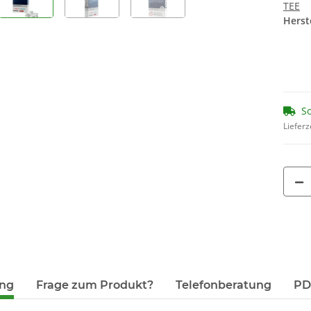
TEE
Herste
So
Lieferz
ung
Frage zum Produkt?
Telefonberatung
PDF