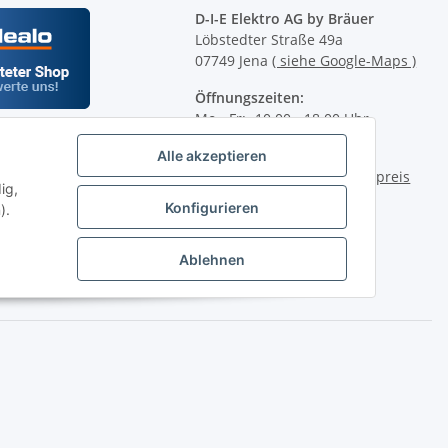
D-I-E Elektro AG by Bräuer
Löbstedter Straße 49a
07749 Jena
( siehe Google-Maps )
Öffnungszeiten:
Mo - Fr:
10.00 - 18.00 Uhr
Sa:
09.00 - 12.00 Uhr
Alle akzeptieren
Ladenpreis versus Internetpreis
ig,
Konfigurieren
).
Ablehnen
2.00 Uhr (0,49€ je angef. Minute) oder per E-Mail über unser
front ist nicht im Lieferumfang enthalten.