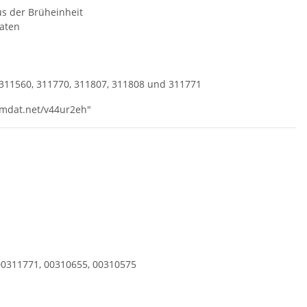
s der Brüheinheit
aten
, 311560, 311770, 311807, 311808 und 311771
umdat.net/v44ur2eh"
00311771, 00310655, 00310575