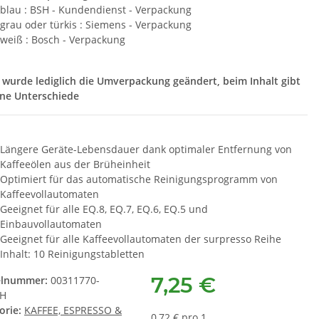
blau : BSH - Kundendienst - Verpackung
grau oder türkis : Siemens - Verpackung
weiß : Bosch - Verpackung
 wurde lediglich die Umverpackung geändert, beim Inhalt gibt
ine Unterschiede
 Siemens
SEBO Filterbox D 8120ER
SUS
rpatrone BRITA
RD12 
13,90 €
*
8836 - ( 3er Set
,55 €
*
1,74 € pro 1
Längere Geräte-Lebensdauer dank optimaler Entfernung von
08835 )
 € pro 1
Kaffeeölen aus der Brüheinheit
Optimiert für das automatische Reinigungsprogramm von
Kaffeevollautomaten
Geeignet für alle EQ.8, EQ.7, EQ.6, EQ.5 und
Einbauvollautomaten
Geeignet für alle Kaffeevollautomaten der surpresso Reihe
Inhalt: 10 Reinigungstabletten
7,25 €
elnummer:
00311770-
SH
orie:
KAFFEE, ESPRESSO &
0,72 € pro 1