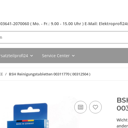
 03641-2070060 ( Mo. - Fr.: 9.00 - 15.00 Uhr ) E-Mail: Elektroprofi
rsatzteilprofi24
Service Center
EE
BSH Reinigungstabletten 00311770 ( 00312504 )
BSH
003
Wicht
ander