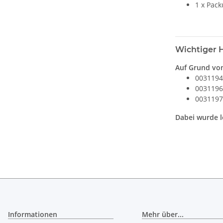
1 x Pac
Wichtiger 
Auf Grund von
0031194
0031196
0031197
Dabei wurde l
Informationen
Mehr über...