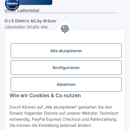
Unser Ladenlokal
D-I-E Elektro AG by Bräuer
Löbstedter Straße 49a
07749 Jena
( siehe Google-Maps )
Öffnungszeiten:
Mo - Fr:
10.00 - 18.00 Uhr
Alle akzeptieren
Sa:
09.00 - 12.00 Uhr
Ladenpreis versus Internetpreis
Konfigurieren
Ablehnen
Vertrag widerrufen
Wie wir Cookies & Co nutzen
Miele Beratungs-Hotline
: Tel. 036691 - 900067 | Mo - Do:
Durch Klicken auf „Alle akzeptieren“ gestatten Sie den
05.00 - 21.30 Uhr | Freitag: 05.00 - 18.00 Uhr | Samstag: 09.00
Einsatz folgender Dienste auf unserer Website: Technisch
- 12.00 Uhr (0,49€ je angef. Minute) oder per E-Mail über
notwendig, PayPal Express Checkout und Ratenzahlung.
unser
Kontaktformular
Sie können die Einstellung jederzeit ändern