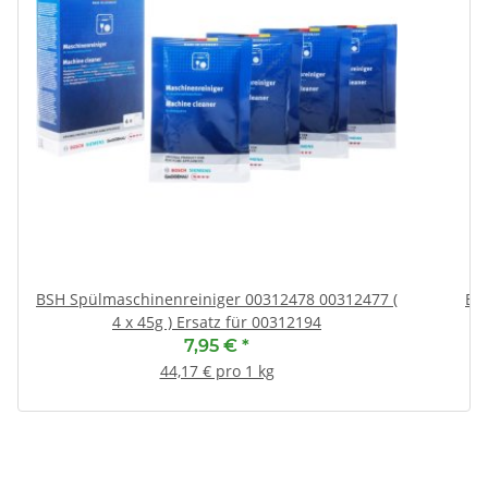
BSH Spülmaschinenreiniger 00312478 00312477 (
BSH
4 x 45g ) Ersatz für 00312194
7,95 €
*
44,17 € pro 1 kg