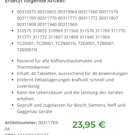
Ersetzt folgende Artikel:
00310575 00310655 00310969 00311560 00311576
00311769 00311770 00311771 00311772 00311807
00311808 00311940 00311969
310575 310655 310969 311560 311576 311769 311770
311771 311772 311807 311808 311940 311969
TCZ6001, TCZ8001, TCZ8001N, TZ60001, TZ80001,
TZ80001N
Passend für alle Kaffeevollautomaten und
Thermoskannen
Inhalt: 40 Tabletten, ausreichend für 40 Anwendungen
Entfernt Fettablagerungen kraftvoll, schnell und
zuverlässig
Kann die Lebensdauer und die Leistung des Gerätes
erhöhen
Geprüft und zugelassen für Bosch, Siemens, Neff und
Gaggenau Geräte
23,95 €
Artikelnummer:
00311769-
04