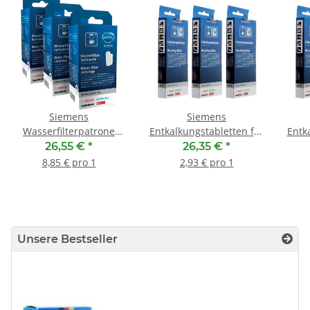
Siemens
Siemens
Wasserfilterpatrone
Entkalkungstabletten für
Entk
TZ70033 (VE3)
Kaffeevollautomaten
Ka
26,55 €
*
26,35 €
*
TZ80002N - 3er Pack
8,85 € pro 1
2,93 € pro 1
Unsere Bestseller