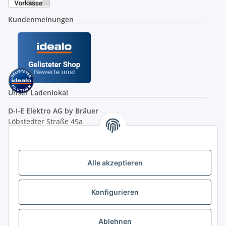
Kundenmeinungen
Unser Ladenlokal
D-I-E Elektro AG by Bräuer
Löbstedter Straße 49a
07749 Jena
( siehe Google-Maps )
Öffnungszeiten:
Mo - Fr:
10.00 - 18.00 Uhr
Alle akzeptieren
Sa:
09.00 - 12.00 Uhr
Ladenpreis versus Internetpreis
Konfigurieren
Ablehnen
Vertrag widerrufen