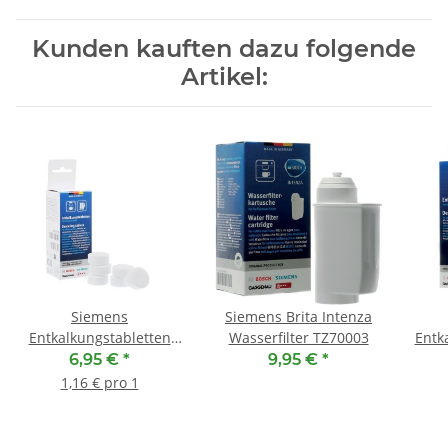
Kunden kauften dazu folgende
Artikel:
Siemens
Siemens Brita Intenza
Entkalkungstabletten
Wasserfilter TZ70003
Entk
TZ60002 00312574
Ka
6,95 €
*
9,95 €
*
1,16 € pro 1