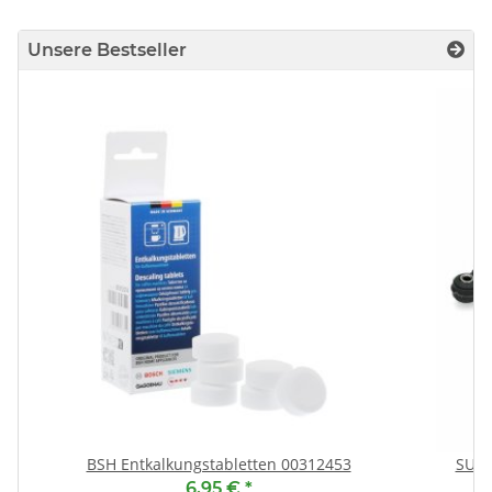
Unsere Bestseller
BSH Entkalkungstabletten 00312453
SUSP
6,95 €
*