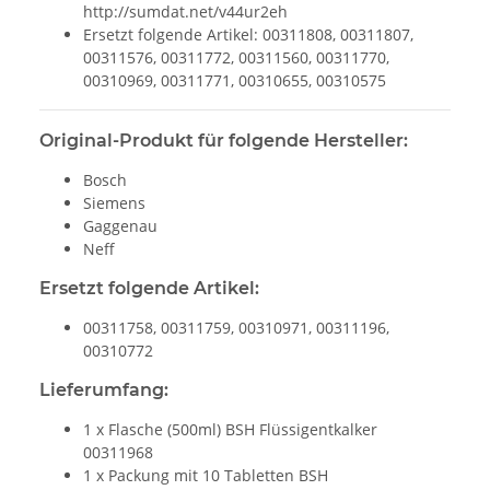
http://sumdat.net/v44ur2eh
Ersetzt folgende Artikel: 00311808, 00311807,
00311576, 00311772, 00311560, 00311770,
00310969, 00311771, 00310655, 00310575
Original-Produkt für folgende Hersteller:
Bosch
Siemens
Gaggenau
Neff
Ersetzt folgende Artikel:
00311758, 00311759, 00310971, 00311196,
00310772
Lieferumfang:
1 x Flasche (500ml) BSH Flüssigentkalker
00311968
1 x Packung mit 10 Tabletten BSH