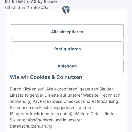
D-I-E Elektro AG by Bräuer
Löbstedter Straße 49a
07749 Jena
( siehe Google-Maps )
Öffnungszeiten:
Mo - Fr:
10.00 - 18.00 Uhr
Alle akzeptieren
Sa:
09.00 - 12.00 Uhr
Ladenpreis versus Internetpreis
Konfigurieren
Ablehnen
Vertrag widerrufen
Wie wir Cookies & Co nutzen
Miele Beratungs-Hotline
: Tel. 036691 - 900067 | Mo - Do:
Durch Klicken auf „Alle akzeptieren“ gestatten Sie den
05.00 - 21.30 Uhr | Freitag: 05.00 - 18.00 Uhr | Samstag: 09.00
Einsatz folgender Dienste auf unserer Website: Technisch
- 12.00 Uhr (0,49€ je angef. Minute) oder per E-Mail über
notwendig, PayPal Express Checkout und Ratenzahlung.
unser
Kontaktformular
Sie können die Einstellung jederzeit ändern
(Fingerabdruck-Icon links unten). Weitere Details finden
* Alle Preise inkl. gesetzlicher USt., zzgl.
Versand
| - ACHTUNG: Bei
Sie unter
Konfigurieren
und in unserer
Einbaugeräten gilt: Die im Produktbild abgebildete Möbelfront ist nicht im
Datenschutzerklärung
.
Lieferumfang enthalten.