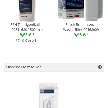
BSH Flüssigentkalker
Bosch Brita Intenza
00311680 ( 500 ml )
Wasserfilter 00468009
8,55 €
*
9,95 €
*
17,10 € pro 1 l
Unsere Bestseller