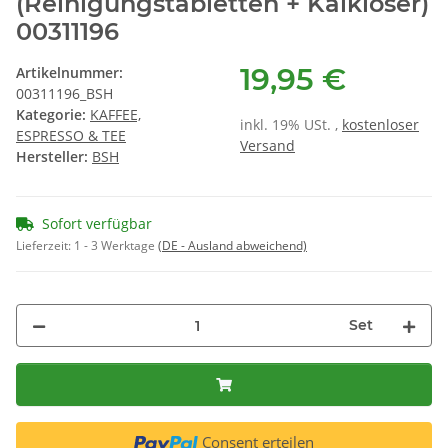
(Reinigungstabletten + Kalklöser)
00311196
19,95 €
Artikelnummer:
00311196_BSH
Kategorie:
KAFFEE,
inkl. 19% USt. ,
kostenloser
ESPRESSO & TEE
Versand
Hersteller:
BSH
Sofort verfügbar
Lieferzeit:
1 - 3 Werktage
(DE - Ausland abweichend)
Set
Consent erteilen