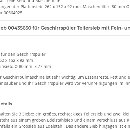
ält Tellersieb und Maschenfilter
ngen der Plattensieb: 262 x 152 x 92 mm, Maschenfilter: 80 mm 
ür 00664025
eb 00435650 für Geschirrspüler Tellersieb mit Fein- u
 für den Geschirrspüler
62 x 152 x 92 mm
insieb: Ø 80 mm x 77 mm
er Geschirrpülmaschine ist sehr wichtig, um Essensreste, Fett und 
er sauber und Ihr Geschirrspüler wird vor Verunreinigungen im In
etails
alten Sie 3 Siebe: ein großes, rechteckiges Tellersieb und zwei kl
teht aus einem groben Edelstahlsieb und einem Verschluss aus Kun
nfalls ein Grobsieb aus Edelstahl. Das andere Sieb hingegen ist e