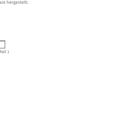
ze hergestellt.
ail )