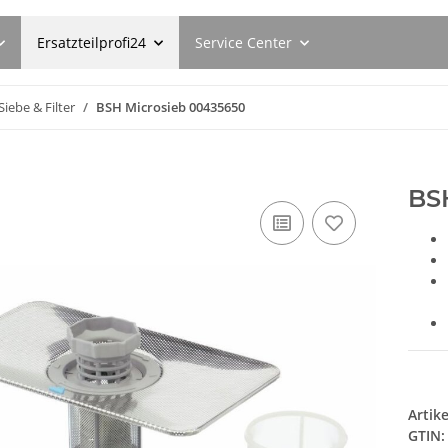
Ersatzteilprofi24
Service Center
Siebe & Filter
BSH Microsieb 00435650
BS
Artik
GTIN:
s
BSH Spülmaschinenreiniger
Siemens B