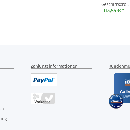
Geschirrkorb
oben 00685076 -
113,55 €
*
Oberkorb mit
RackMatic
Zahlungsinformationen
Kundenme
en
gung