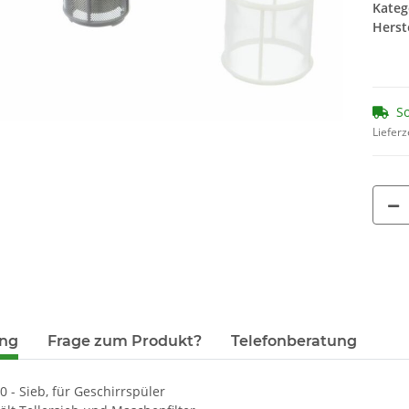
Kateg
 BRITA
00312478 00312477 ( 4 x 45g )
Wasserfi
Herste
3er Set
Ersatz für 00312194
7,95 €
*
9,
44,17 € pro 1 kg
So
Lieferz
ung
Frage zum Produkt?
Telefonberatung
 - Sieb, für Geschirrspüler