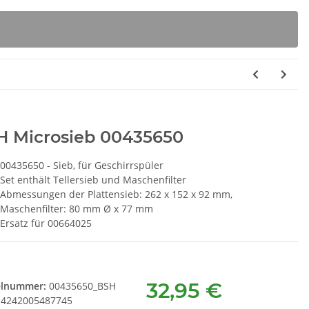
H Microsieb 00435650
00435650 - Sieb, für Geschirrspüler
Set enthält Tellersieb und Maschenfilter
Abmessungen der Plattensieb: 262 x 152 x 92 mm,
Maschenfilter: 80 mm Ø x 77 mm
Ersatz für 00664025
32,95 €
elnummer:
00435650_BSH
4242005487745
rita Intenza
SEBO Filterbox D 8120ER
S