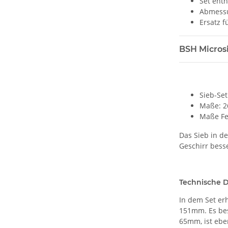
Set enth
Abmessu
Ersatz f
BSH Microsi
Sieb-Set
Maße: 2
Maße Fe
Das Sieb in d
Geschirr bess
Technische D
In dem Set erh
151mm. Es bes
65mm, ist ebe