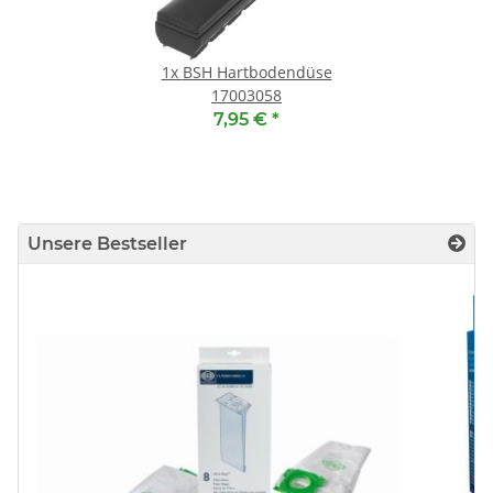
1x
BSH Hartbodendüse
17003058
7,95 €
*
Unsere Bestseller