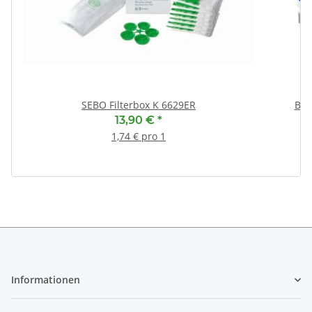
SEBO Filterbox K 6629ER
Bos
In
13,90 €
*
1,74 € pro 1
Informationen