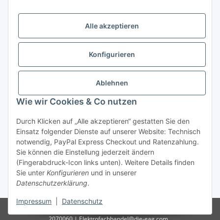
Öffnungszeiten:
Mo - Fr:
10.00 - 18.00 Uhr
Alle akzeptieren
Sa:
09.00 - 12.00 Uhr
Ladenpreis versus Internetpreis
Konfigurieren
Vertrag widerrufen
Ablehnen
Wie wir Cookies & Co nutzen
Miele Beratungs-Hotline
: Tel. 036691 - 900067 | Mo - Do:
Durch Klicken auf „Alle akzeptieren“ gestatten Sie den
05.00 - 21.30 Uhr | Freitag: 05.00 - 18.00 Uhr | Samstag: 09.00
Einsatz folgender Dienste auf unserer Website: Technisch
- 12.00 Uhr (0,49€ je angef. Minute) oder per E-Mail über
notwendig, PayPal Express Checkout und Ratenzahlung.
unser
Kontaktformular
Sie können die Einstellung jederzeit ändern
(Fingerabdruck-Icon links unten). Weitere Details finden
* Alle Preise inkl. gesetzlicher USt., zzgl.
Versand
| - ACHTUNG: Bei
Sie unter
Konfigurieren
und in unserer
Einbaugeräten gilt: Die im Produktbild abgebildete Möbelfront ist nicht im
Datenschutzerklärung
.
Lieferumfang enthalten.
Impressum
|
Datenschutz
© D-I-E Elektro AG | Göschwitzer Str. 56 | 07745 Jena | Tel.: 03641-
2070060 | Elektrofachhandel@die-eag.com