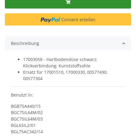
Consent erteilen
Beschreibung
17003058 - Hartbodendüse schwarz;
Klickverbindung; Kunststoffsohle
Ersatz für 17001510, 17000330, 00577490,
00577304
Benutzt in:
BGB75A440/15
BGC7SIL64M/02
BGC7SIL64M/03
BGL6SIL2/01
BGL75AC342/14