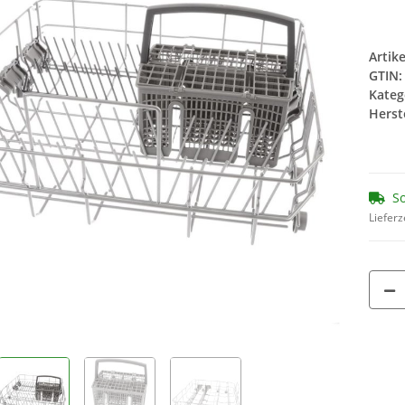
Artik
GTIN:
Kateg
Herste
093ER
Siemens Brita Intenza
SEBO Filte
Wasserfilter TZ70003
14
9,95 €
*
1,86
So
Lieferz