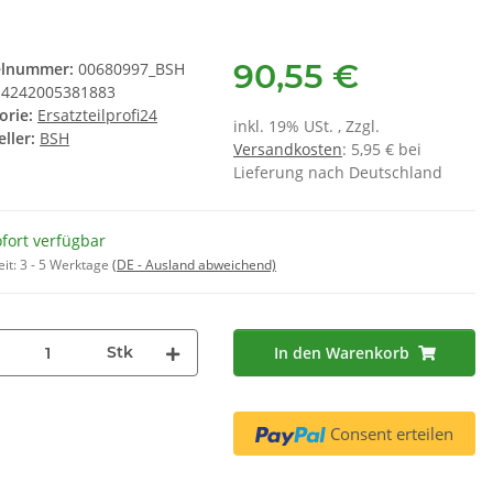
90,55 €
elnummer:
00680997_BSH
4242005381883
orie:
Ersatzteilprofi24
inkl. 19% USt. , Zzgl.
ller:
BSH
Versandkosten
: 5,95 € bei
rbox E 8300ER
SUSPA Original Stoßdämpfer
BSH 
Lieferung nach Deutschland
RD12 für Miele 4151283 - 2er Set
Wär
,90 €
*
16,50 €
*
 € pro 1
PFL
fort verfügbar
eit:
3 - 5 Werktage
(DE - Ausland abweichend)
Stk
In den Warenkorb
Consent erteilen