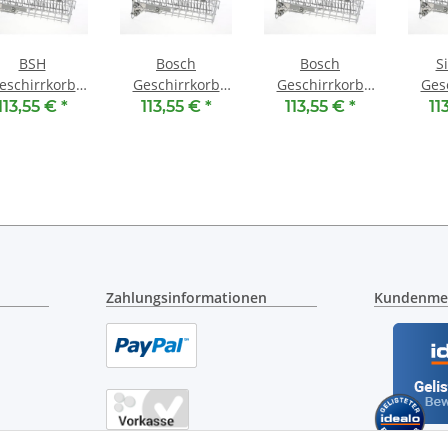
BSH
Bosch
Bosch
S
eschirrkorb
Geschirrkorb
Geschirrkorb
Ges
n 00770441 -
oben 00770441 -
oben 00685076 -
oben 
113,55 €
*
113,55 €
*
113,55 €
*
11
berkorb mit
Oberkorb mit
Oberkorb mit
Obe
RackMatic
RackMatic
RackMatic
Ra
Zahlungsinformationen
Kundenme
en