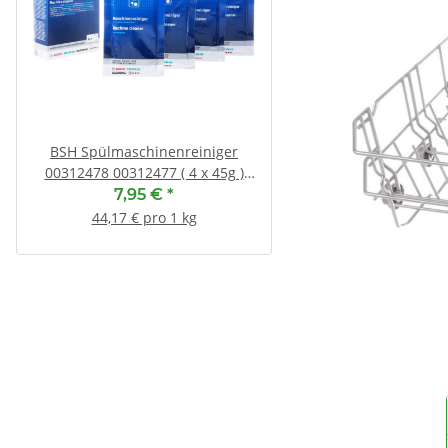
BSH Spülmaschinenreiniger
SEBO Filterbox X 5
00312478 00312477 ( 4 x 45g )
13,55 €
*
Ersatz für 00312194
7,95 €
*
1,69 € pro 1
44,17 € pro 1 kg