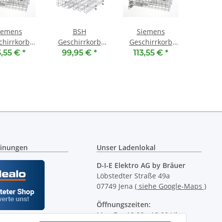
iemens
BSH
Siemens
chirrkorb
Geschirrkorb
Geschirrkorb
00685076 -
oben 00207799 -
oben 00770441 -
3,55 €
*
99,95 €
*
113,55 €
*
rkorb mit
Oberkorb
Oberkorb mit
ckMatic
RackMatic
inungen
Unser Ladenlokal
D-I-E Elektro AG by Bräuer
Löbstedter Straße 49a
07749 Jena
( siehe Google-Maps )
Öffnungszeiten:
Mo - Fr:
10.00 - 18.00 Uhr