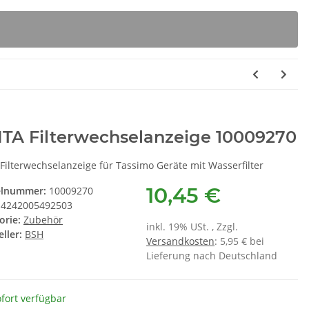
ITA Filterwechselanzeige 10009270
Filterwechselanzeige für Tassimo Geräte mit Wasserfilter
10,45 €
elnummer:
10009270
4242005492503
orie:
Zubehör
inkl. 19% USt. , Zzgl.
ller:
BSH
Versandkosten
: 5,95 € bei
Lieferung nach Deutschland
fort verfügbar
kungstabletten
SEBO Filterbox E 8300ER
S