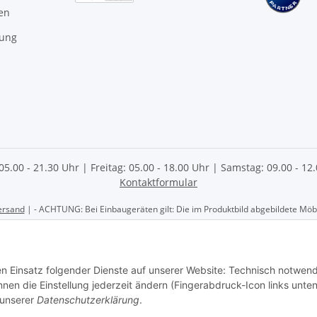
en
gung
 05.00 - 21.30 Uhr | Freitag: 05.00 - 18.00 Uhr | Samstag: 09.00 - 1
Kontaktformular
ersand
| - ACHTUNG: Bei Einbaugeräten gilt: Die im Produktbild abgebildete Möbel
 AG | Göschwitzer Str. 56 | 07745 Jena | Tel.: 03641- 2070060 | Elektrofachhan
den Einsatz folgender Dienste auf unserer Website: Technisch notwend
en die Einstellung jederzeit ändern (Fingerabdruck-Icon links unten
 unserer
Datenschutzerklärung
.