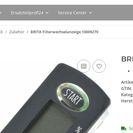
Ersatzteilprofi24
Service Center
EE
Zubehör
BRITA Filterwechselanzeige 10009270
BR
Artik
GTIN:
Kateg
Herste
So
ttel für
Bosch Siemens
BSH Entkal