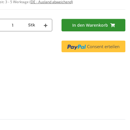
eit:
3 - 5 Werktage
(DE - Ausland abweichend)
312453
14,90 €
*
95 €
*
1,86 € pro 1
 € pro 1
Stk
In den Warenkorb
Consent erteilen