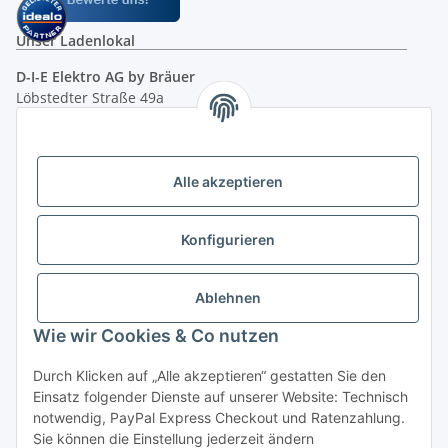
Unser Ladenlokal
D-I-E Elektro AG by Bräuer
Löbstedter Straße 49a
07749 Jena
( siehe Google-Maps )
Öffnungszeiten:
Mo - Fr:
10.00 - 18.00 Uhr
Alle akzeptieren
Sa:
09.00 - 12.00 Uhr
Ladenpreis versus Internetpreis
Konfigurieren
Vertrag widerrufen
Ablehnen
Wie wir Cookies & Co nutzen
Miele Beratungs-Hotline
: Tel. 036691 - 900067 | Mo - Do:
Durch Klicken auf „Alle akzeptieren“ gestatten Sie den
05.00 - 21.30 Uhr | Freitag: 05.00 - 18.00 Uhr | Samstag: 09.00
Einsatz folgender Dienste auf unserer Website: Technisch
- 12.00 Uhr (0,49€ je angef. Minute) oder per E-Mail über
notwendig, PayPal Express Checkout und Ratenzahlung.
unser
Kontaktformular
Sie können die Einstellung jederzeit ändern