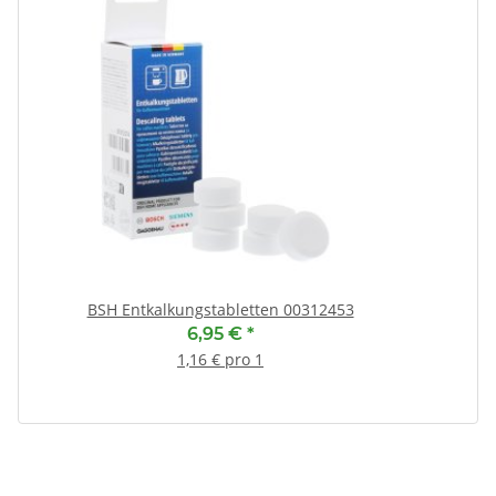
BSH Entkalkungstabletten 00312453
6,95 €
*
1,16 € pro 1