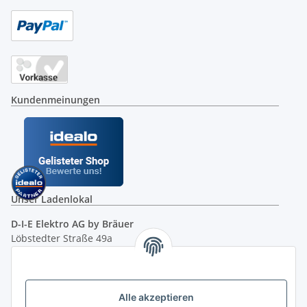
Kundenmeinungen
Unser Ladenlokal
D-I-E Elektro AG by Bräuer
Löbstedter Straße 49a
07749 Jena
( siehe Google-Maps )
Öffnungszeiten:
Mo - Fr:
10.00 - 18.00 Uhr
Alle akzeptieren
Sa:
09.00 - 12.00 Uhr