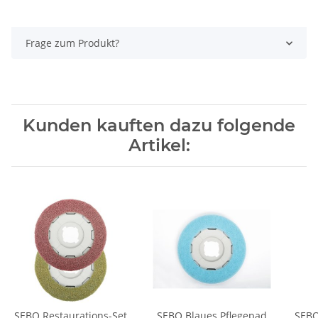
Frage zum Produkt?
Kunden kauften dazu folgende
Artikel:
SEBO Restaurations-Set
SEBO Blaues Pflegepad
SEBO