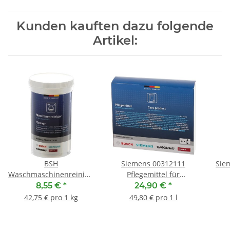
Kunden kauften dazu folgende
Artikel:
BSH
Siemens 00312111
Sie
Waschmaschinenreiniger
Pflegemittel für
00311926
Wärmepumpentrockner
8,55 €
*
24,90 €
*
OHNE INTEGRIERTEM
42,75 € pro 1 kg
49,80 € pro 1 l
PFLEGEPROGRAMM