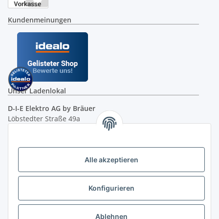
Kundenmeinungen
Unser Ladenlokal
D-I-E Elektro AG by Bräuer
Löbstedter Straße 49a
07749 Jena
( siehe Google-Maps )
Öffnungszeiten:
Mo - Fr:
10.00 - 18.00 Uhr
Alle akzeptieren
Sa:
09.00 - 12.00 Uhr
Ladenpreis versus Internetpreis
Konfigurieren
Vertrag widerrufen
Ablehnen