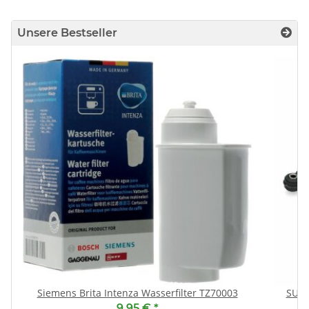
Unsere Bestseller
Siemens Brita Intenza Wasserfilter TZ70003
SUSP
9,95 €
*