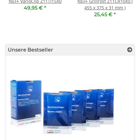
NEFF VarioClip Z11TI15X0
NEFF Grillrost Z11CR10X0 (
455 x 375 x 31 mm )
49,95 €
*
25,45 €
*
Unsere Bestseller