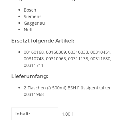
Bosch
Siemens
Gaggenau
Neff
Ersetzt folgende Artikel:
00160168, 00160309, 00310033, 00310451,
00310748, 00310966, 00311138, 00311680,
00311711
Lieferumfang:
2 Flaschen (á 500ml) BSH Flüssigentkalker
00311968
Produkteigenschaft
Wert
Inhalt:
1,00 l