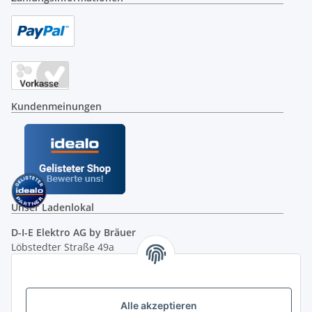
Kundenmeinungen
Unser Ladenlokal
D-I-E Elektro AG by Bräuer
Löbstedter Straße 49a
07749 Jena
( siehe Google-Maps )
Öffnungszeiten:
Mo - Fr:
10.00 - 18.00 Uhr
Alle akzeptieren